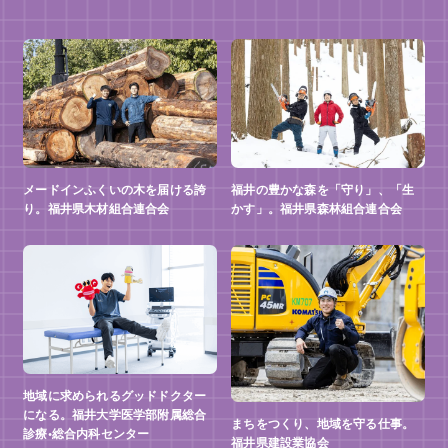
メードインふくいの木を届ける誇
福井の豊かな森を「守り」、「生
り。福井県木材組合連合会
かす」。福井県森林組合連合会
地域に求められるグッドドクター
になる。福井大学医学部附属総合
まちをつくり、地域を守る仕事。
診療•総合内科センター
福井県建設業協会