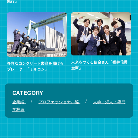
銀行」
未来をつくる信金さん「福井信用
多彩なコンクリート製品を届ける
金庫」
プレーヤー「ミルコン」
CATEGORY
/
/
企業編
プロフェッショナル編
大学・短大・専門
学校編